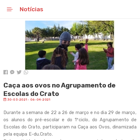
Notícias
Início
Mensagem do Presidente
Notícias
Eventos
Linha Temporal
Caça aos ovos no Agrupamento de
Escolas do Crato
Agenda
30-03-2021 - 06-04-2021
Conselho Municipal de
Durante a semana de 22 a 26 de março e no dia 29 de março,
Educação
os alunos do pré-escolar e do 1ºciclo, do Agrupamento de
Escolas do Crato, participaram na Caça aos Ovos, dinamizada
Carta Educativa
pela equipa E-du.Crato.