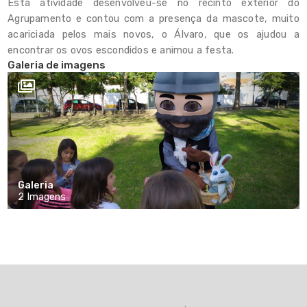
Esta atividade desenvolveu-se no recinto exterior do
Rede Escolar
Agrupamento e contou com a presença da mascote, muito
acariciada pelos mais novos, o Álvaro, que os ajudou a
Projetos
encontrar os ovos escondidos e animou a festa.
Galeria de imagens
Estudo Digital
Apoio Socioeducativo
Alimentação Escolar
Observatório Municipal
Galeria
Questionários
2 Imagens
Contactos
Links Úteis