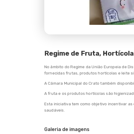
Projetos
Estudo Digital
Apoio Socioeducativo
Regime de Fruta, Hortícola
Ação Social Escolar
Regime de Fruta, Hortícolas e Leite
No âmbito do Regime da União Europeia de Distr
Escolar
fornecidas frutas, produtos hortícolas e leite 
A Câmara Municipal do Crato também disponibil
Bolsas de Estudo
A fruta e os produtos hortícolas são higienizad
AEC – Atividades de Enriquecimento
Curricular
Esta iniciativa tem como objetivo incentivar a
saudáveis.
AAAF - Atividades de Animação e
apoio à Família
Galeria de imagens
Gabinete de Apoio ao Aluno e à