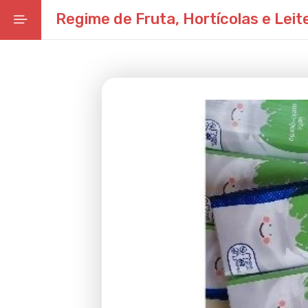
Regime de Fruta, Hortícolas e Leit
Início
Mensagem do Presidente
Notícias
Eventos
Linha Temporal
Agenda
Conselho Municipal de Educação
Carta Educativa
Rede Escolar