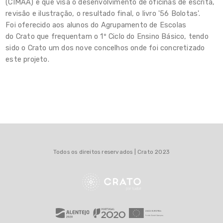
(CIMAA) e que visa o desenvolvimento de oficinas de escrita,
Rede Escolar
revisão e ilustração, o resultado final, o livro '56 Bolotas'.
Foi oferecido aos alunos do Agrupamento de Escolas
Projetos
do Crato que frequentam o 1º Ciclo do Ensino Básico, tendo
sido o Crato um dos nove concelhos onde foi concretizado
Estudo Digital
este projeto.
Apoio Socioeducativo
Alimentação Escolar
Observatório Municipal
Questionários
Todos os direitos reservados | Crato 2023
Contactos
Links Úteis