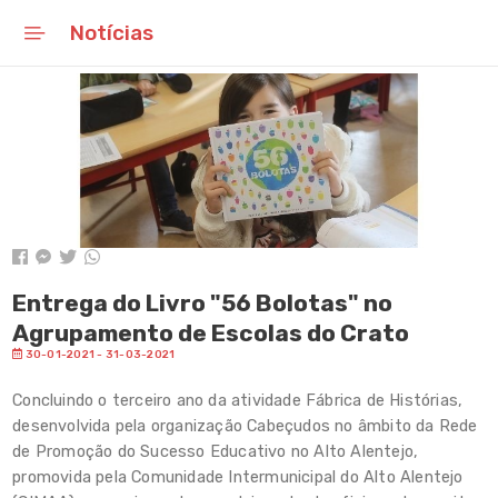
Notícias
Início
Mensagem do Presidente
Notícias
Eventos
Linha Temporal
Entrega do Livro "56 Bolotas" no
Agrupamento de Escolas do Crato
Agenda
30-01-2021 - 31-03-2021
Conselho Municipal de
Concluindo o terceiro ano da atividade
Fábrica de Histórias
,
Educação
desenvolvida pela organização Cabeçudos no âmbito da Rede
de Promoção do Sucesso Educativo no Alto Alentejo,
Carta Educativa
promovida pela Comunidade Intermunicipal do Alto Alentejo